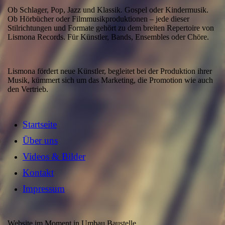
Ob Schlager, Pop, Jazz und Klassik. Gospel oder Kindermusik.
Ob Hörbücher oder Filmmusikproduktionen – jede dieser
Stilrichtungen und Formate gehört zu dem breiten Repertoire von
Lismona Records. Für Künstler, Bands, Ensembles oder Chöre.
Lismona fördert neue Künstler, begleitet bei der Produktion ihrer
Musik, kümmert sich um das Marketing, die Promotion wie auch
den Vertrieb.
Startseite
Über uns
Videos & Bilder
Kontakt
Impressum
Website im Moment in Umbau Baustelle