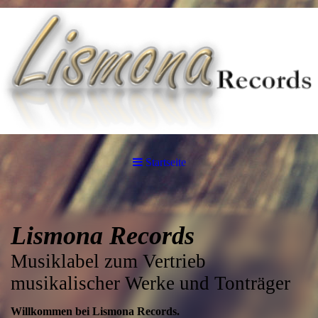
Startseite
Lismona Records
Musiklabel zum Vertrieb
musikalischer Werke und Tonträger
Willkommen bei Lismona Records.